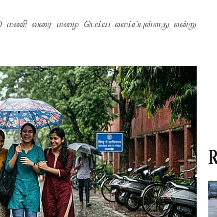
10 மணி வரை மழை பெய்ய வாய்ப்புள்ளது என்று
R