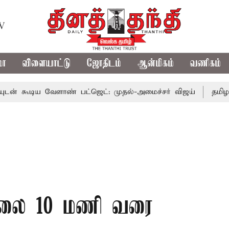
TV
மா
விளையாட்டு
ஜோதிடம்
ஆன்மிகம்
வணிகம்
 வேளாண் பட்ஜெட்: முதல்-அமைச்சர் விஜய்
தமிழக அரசியலி
காலை 10 மணி வரை