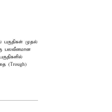
ல் பகுதிகள் முதல்
ஒரு பலவீனமான
பகுதிகளில்
தை (Trough)