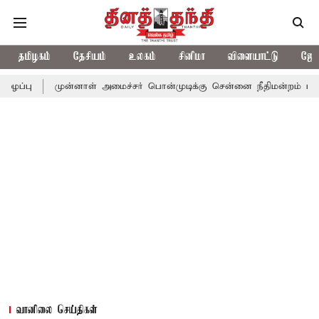
தமிழகம்
தேசியம்
உலகம்
சினிமா
விளையாட்டு
ஜோத
ுன்னாள் அமைச்சர் பொன்முடிக்கு சென்னை நீதிமன்றம் பிடிவாராண்ட்
வானிலை செய்திகள்