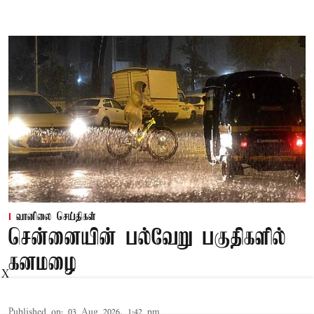
வானிலை செய்திகள்
சென்னையின் பல்வேறு பகுதிகளில்
கனமழை
X
Published on
:
03 Aug 2026, 1:42 pm