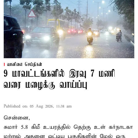
வானிலை செய்திகள்
9 மாவட்டங்களில் இரவு 7 மணி
வரை மழைக்கு வாய்ப்பு
Published on
:
05 Aug 2026, 11:38 am
சென்னை,
சுமார் 5.8 கிமீ உயரத்தில் தெற்கு உள் கர்நாடகா
மற்றும் அதனை ஒட்டிய பகுதிகளின் மேல் ஒரு