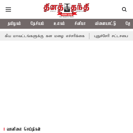
தமிழகம்
தேசியம்
உலகம்
சினிமா
விளையாட்டு
ஜோத
டங்களுக்கு கன மழை எச்சரிக்கை
புதுச்சேரி சட்டசபையில் வரும் 24ம
வானிலை செய்திகள்