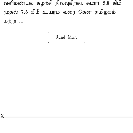
வளிமண்டல சுழற்சி நிலவுகிறது. சுமார் 5.8 கிமீ
முதல் 7.6 கிமீ உயரம் வரை தென் தமிழகம்
மற்று ...
Read More
X