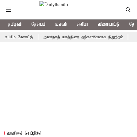
தமிழகம்
தேசியம்
உலகம்
சினிமா
விளையாட்டு
ஜோத
் கோர்ட்டு
அமர்நாத் யாத்திரை தற்காலிகமாக நிறுத்தம்
இமாச்சலத்
வானிலை செய்திகள்