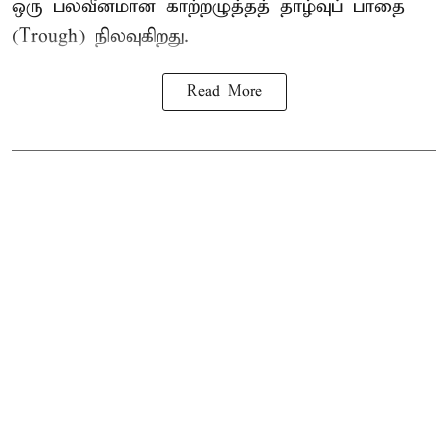
ஒரு பலவீனமான காற்றழுத்தத் தாழ்வுப் பாதை
(Trough) நிலவுகிறது.
Read More