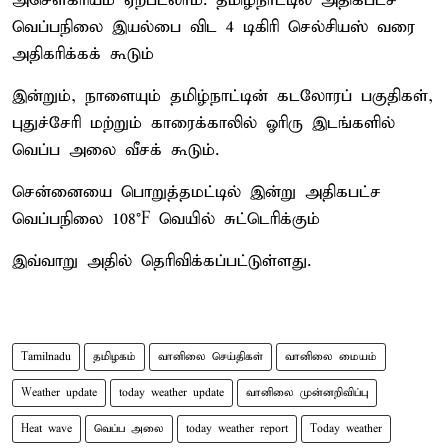
அசௌகரியம் ஏற்படலாம். தமிழ்நாட்டில் அதிகபட்ச
வெப்பநிலை இயல்பை விட 4 டிகிரி செல்சியஸ் வரை
அதிகரிக்கக் கூடும்
இன்றும், நாளையும் தமிழ்நாட்டின் கடலோரப் பகுதிகள்,
புதுச்சேரி மற்றும் காரைக்காலில் ஓரிரு இடங்களில்
வெப்ப அலை வீசக் கூடும்.
சென்னையை பொறுத்தமட்டில் இன்று அதிகபட்ச
வெப்பநிலை 108°F வெயில் சுட்டெரிக்கும்
இவ்வாறு அதில் தெரிவிக்கப்பட்டுள்ளது.
Tamilnadu
தமிழகம்
வானிலை செய்திகள்
வானிலை மையம்
Weather update
today weather update
வானிலை முன்னறிவிப்பு
Heat wave
வெப்ப அலை
today weather report
Today weather