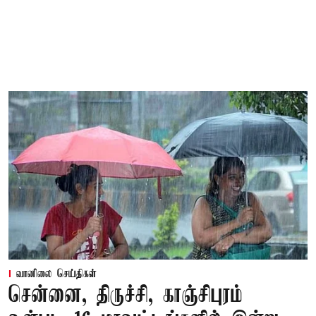
வானிலை செய்திகள்
சென்னை, திருச்சி, காஞ்சிபுரம்