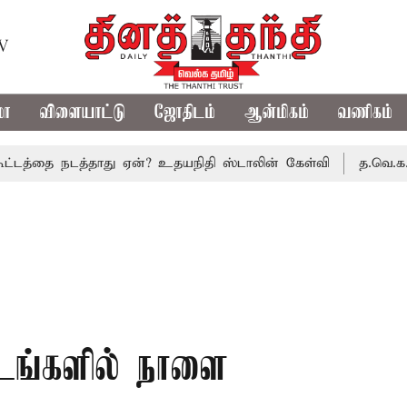
TV
மா
விளையாட்டு
ஜோதிடம்
ஆன்மிகம்
வணிகம்
்தை நடத்தாது ஏன்? உதயநிதி ஸ்டாலின் கேள்வி
த.வெ.க. அரசின
்டங்களில் நாளை