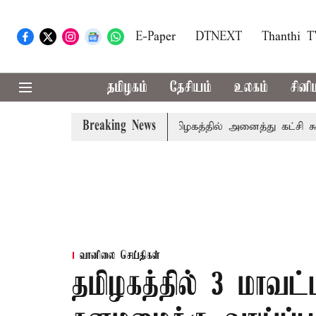
E-Paper
DTNEXT
Thanthi 
தமிழகம்
தேசியம்
உலகம்
சினி
Breaking News
 உரை
காவிரி விவகாரம்: தமிழகத்தில் அனைத்து கட்சி கூட்டத
வானிலை செய்திகள்
தமிழகத்தில் 3 மாவட