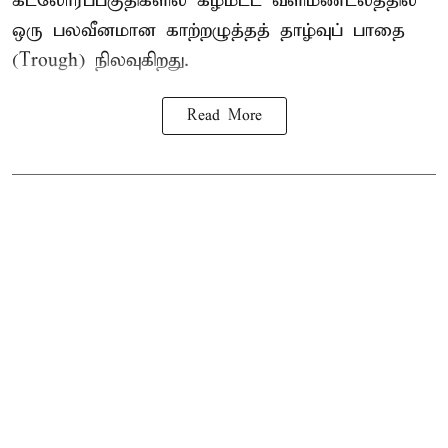
கடலோரப்பகுதிகளில் கீழ்மட்ட வளிமண்டலத்தில்
ஒரு பலவீனமான காற்றழுத்தத் தாழ்வுப் பாதை
(Trough) நிலவுகிறது.
Read More