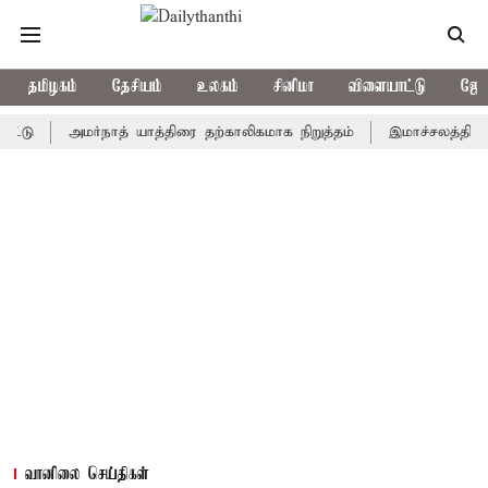
தமிழகம்
தேசியம்
உலகம்
சினிமா
விளையாட்டு
ஜோத
அமர்நாத் யாத்திரை தற்காலிகமாக நிறுத்தம்
இமாச்சலத்தில் பேருந்த
வானிலை செய்திகள்