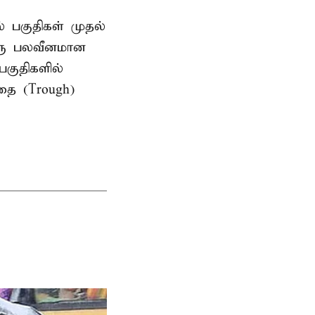
ல் பகுதிகள் முதல்
ஒரு பலவீனமான
பகுதிகளில்
தை (Trough)