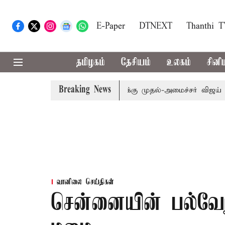
E-Paper
DTNEXT
Thanthi 
தமிழகம்
தேசியம்
உலகம்
சினி
Breaking News
: எம்.பி.க்கள் கூட்டத்துக்கு முதல்-அமைச்சர் விஜய் அழைப்பு
வானிலை செய்திகள்
சென்னையின் பல்வேற