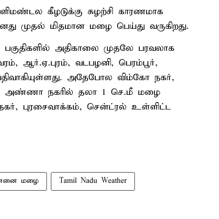
 வளிமண்டல கீழடுக்கு சுழற்சி காரணமாக
ானது முதல் மிதமான மழை பெய்து வருகிறது.
று பகுதிகளில் அதிகாலை முதலே பரவலாக
, ஆர்.ஏ.புரம், வடபழனி, பெரம்பூர்,
 பதிவாகியுள்ளது. அதேபோல விம்கோ நகர்,
ம், அண்ணா நகரில் தலா 1 செ.மீ மழை
ி.நகர், புரசைவாக்கம், சென்ட்ரல் உள்ளிட்ட
ன்னை மழை
Tamil Nadu Weather