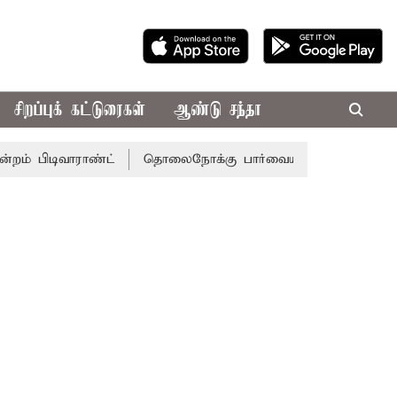
சிறப்புக் கட்டுரைகள்
ஆண்டு சந்தா
வாராண்ட்
தொலைநோக்கு பார்வையுடன் கூடிய வேளாண் பட்ஜெட