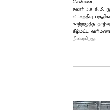
சென்னை,
சுமார் 5.8 கி.மீ
லட்சத்தீவு பகு
காற்றழுத்த தாழ்
கீழ்மட்ட வளிமண்
நிலவுகிறது.