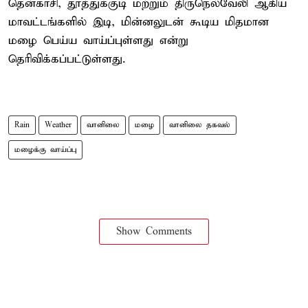
தென்காசி, தூத்துக்குடி மற்றும் திருநெல்வேலி ஆகிய
மாவட்டங்களில் இடி, மின்னலுடன் கூடிய மிதமான
மழை பெய்ய வாய்ப்புள்ளது என்று
தெரிவிக்கப்பட்டுள்ளது.
Rain
Weather
வானிலை
மழை
வானிலை தகவல்
மழைக்கு வாய்ப்பு
Show Comments