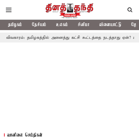
தமிழகம்
தேசியம்
உலகம்
சினிமா
விளையாட்டு
ஜோத
ம்: தமிழகத்தில் அனைத்து கட்சி கூட்டத்தை நடத்தாது ஏன்? உதயநிதி ஸ்ட
வானிலை செய்திகள்