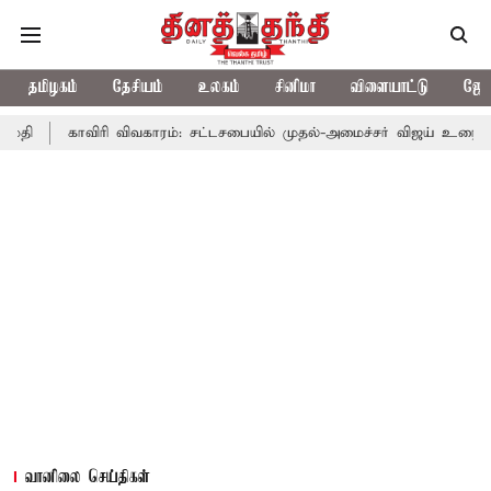
தமிழகம்
தேசியம்
உலகம்
சினிமா
விளையாட்டு
ஜோத
ிரி விவகாரம்: சட்டசபையில் முதல்-அமைச்சர் விஜய் உரை
காவிரி வி
வானிலை செய்திகள்