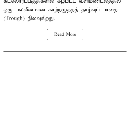
கடலோரப்பகுதிகளில் கீழ்மட்ட வளிமண்டலத்தில்
ஒரு பலவீனமான காற்றழுத்தத் தாழ்வுப் பாதை
(Trough) நிலவுகிறது.
Read More