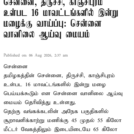
சென்னை, திருச்சி, காஞ்சிபுரம்
உள்பட 16 மாவட்டங்களில் இன்று
மழைக்கு வாய்ப்பு: சென்னை
வானிலை ஆய்வு மையம்
Published on
:
06 Aug 2026, 2:37 am
சென்னை
தமிழகத்தின் சென்னை, திருச்சி, காஞ்சிபுரம்
உள்பட 16 மாவட்டங்களில் இன்று மழை
பெய்யக்கூடும் என சென்னை வானிலை ஆய்வு
மையம் தெரிவித்து உள்ளது.
தெற்கு வங்கக்கடலின் அநேக பகுதிகளில்
சூறாவளிக்காற்று மணிக்கு 45 முதல் 55 கிலோ
மீட்டர் வேகத்திலும் இடையிடையே 65 கிலோ