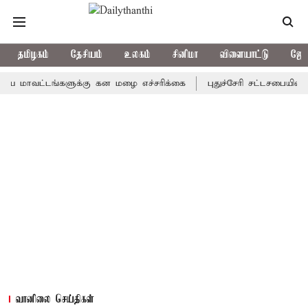
தமிழகம்
தேசியம்
உலகம்
சினிமா
விளையாட்டு
ஜோத
வட்டங்களுக்கு கன மழை எச்சரிக்கை
புதுச்சேரி சட்டசபையில் வரும் 
வானிலை செய்திகள்