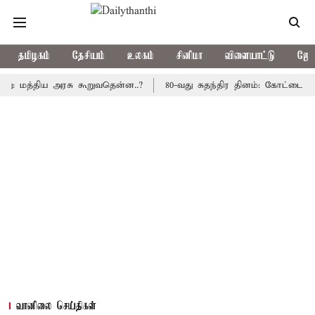
தமிழகம்
தேசியம்
உலகம்
சினிமா
விளையாட்டு
ஜோத
த்திய அரசு கூறுவதென்ன..?
80-வது சுதந்திர தினம்: கோட்டை கொத்தளத
வானிலை செய்திகள்