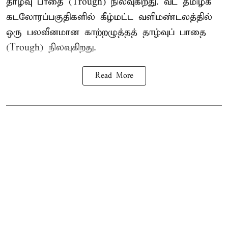
தாழ்வு பாதை (Trough) நிலவுகிறது. வட தமிழக
கடலோரப்பகுதிகளில் கீழ்மட்ட வளிமண்டலத்தில்
ஒரு பலவீனமான காற்றழுத்தத் தாழ்வுப் பாதை
(Trough) நிலவுகிறது.
Read More