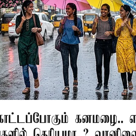
ொட்டப்போகும் கனமழை.. எந
்களில் தெரியுமா..? வானி