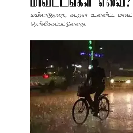
மாவட்டங்கள் எவை?
மயிலாடுதுறை, கடலூர் உள்ளிட்ட மாவட்
தெரிவிக்கப்பட்டுள்ளது.