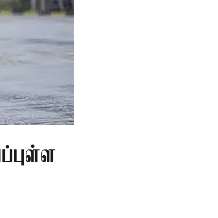
்புள்ள