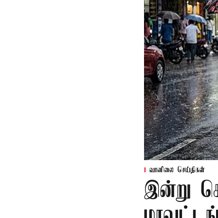
வானிலை செய்திகள்
இன்று க
மாவட்டங