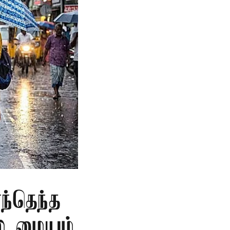
்தெந்த
லை மையம்