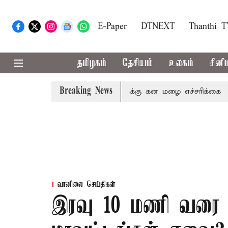
E-Paper
DTNEXT
Thanthi 
தமிழகம்
தேசியம்
உலகம்
சினி
Breaking News
லகிரி ஆகிய மாவட்டங்களுக்கு கன மழை எச்சரிக்கை
புதுச்ச
வானிலை செய்திகள்
இரவு 10 மணி வரை ம