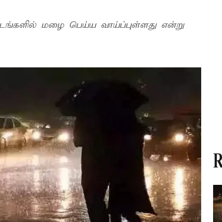
டங்களில் மழை பெய்ய வாய்ப்புள்ளது என்று
R