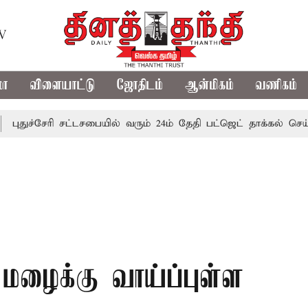
TV
மா
விளையாட்டு
ஜோதிடம்
ஆன்மிகம்
வணிகம்
ேரி சட்டசபையில் வரும் 24ம் தேதி பட்ஜெட் தாக்கல் செய்கிறார் மு
ழைக்கு வாய்ப்புள்ள