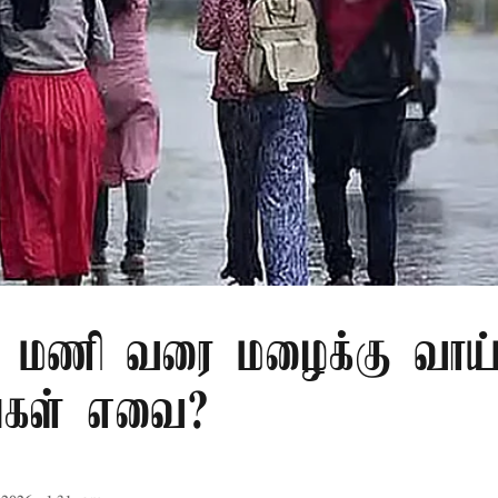
 மணி வரை மழைக்கு வாய்ப
்கள் எவை?