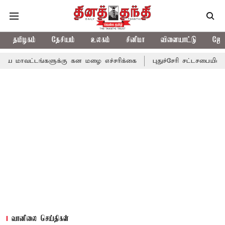
தமிழகம்
தேசியம்
உலகம்
சினிமா
விளையாட்டு
ஜோத
டங்களுக்கு கன மழை எச்சரிக்கை
புதுச்சேரி சட்டசபையில் வரும் 24ம
வானிலை செய்திகள்