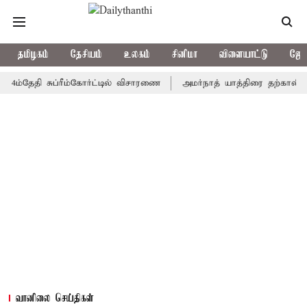
தமிழகம்
தேசியம்
உலகம்
சினிமா
விளையாட்டு
ஜோத
தி சுப்ரீம்கோர்ட்டில் விசாரணை
அமர்நாத் யாத்திரை தற்காலிகமாக நிறு
வானிலை செய்திகள்