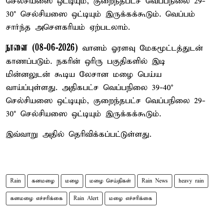
செல்சியஸை ஒட்டியும், குறைந்தபட்ச வெப்பநிலை 29-
30° செல்சியஸை ஒட்டியும் இருக்கக்கூடும். வெப்பம்
சார்ந்த அசௌகரியம் ஏற்படலாம்.
நாளை (08-06-2026)
வானம் ஓரளவு மேகமூட்டத்துடன்
காணப்படும். நகரின் ஒரிரு பகுதிகளில் இடி
மின்னலுடன் கூடிய லேசான மழை பெய்ய
வாய்ப்புள்ளது. அதிகபட்ச வெப்பநிலை 39-40°
செல்சியஸை ஒட்டியும், குறைந்தபட்ச வெப்பநிலை 29-
30° செல்சியஸை ஒட்டியும் இருக்கக்கூடும்.
இவ்வாறு அதில் தெரிவிக்கப்பட்டுள்ளது.
Rain
கனமழை
மழை
மழை செய்திகள்
Rain News
heavy rain
கனமழை எச்சரிக்கை
Rain Alert
மழை எச்சரிக்கை