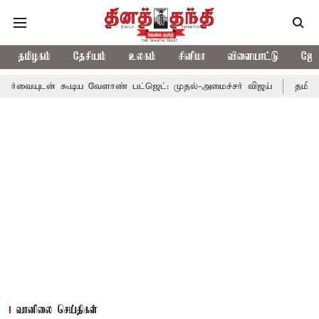
தமிழகம்
தேசியம்
உலகம்
சினிமா
விளையாட்டு
ஜோத
ூடிய வேளாண் பட்ஜெட்: முதல்-அமைச்சர் விஜய்
தமிழக அரசியலில் ப
வானிலை செய்திகள்