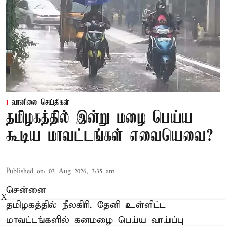
வானிலை செய்திகள்
தமிழகத்தில் இன்று மழை பெய்ய
கூடிய மாவட்டங்கள் எவையெவை?
Published on
:
03 Aug 2026, 3:35 am
சென்னை
X
தமிழகத்தில் நீலகிரி, தேனி உள்ளிட்ட
மாவட்டங்களில் கனமழை பெய்ய வாய்ப்பு