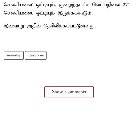
செல்சியஸை ஒட்டியும், குறைந்தபட்ச வெப்பநிலை 27°
செல்சியஸை ஒட்டியும் இருக்கக்கூடும்.
இவ்வாறு அதில் தெரிவிக்கப்பட்டுள்ளது.
கனமழை
heavy rain
Show Comments