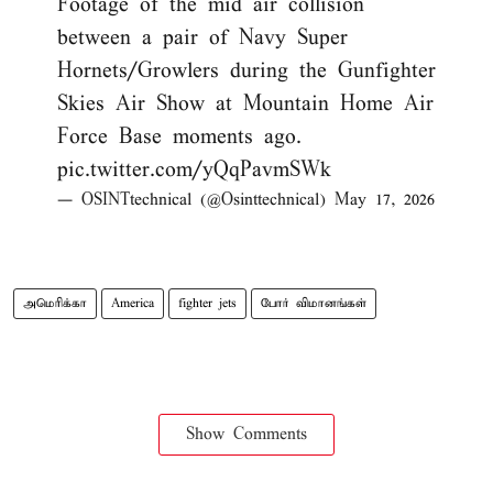
Footage of the mid air collision
between a pair of Navy Super
Hornets/Growlers during the Gunfighter
Skies Air Show at Mountain Home Air
Force Base moments ago.
pic.twitter.com/yQqPavmSWk
— OSINTtechnical (@Osinttechnical)
May 17, 2026
அமெரிக்கா
America
fighter jets
போர் விமானங்கள்
Show Comments