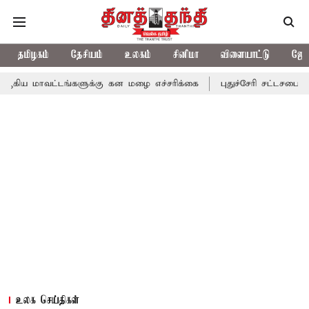
தமிழகம்
தேசியம்
உலகம்
சினிமா
விளையாட்டு
ஜோத
டங்களுக்கு கன மழை எச்சரிக்கை
புதுச்சேரி சட்டசபையில் வரும் 24
உலக செய்திகள்