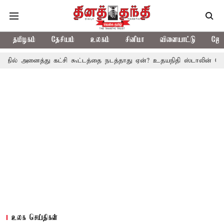
தமிழகம்
தேசியம்
உலகம்
சினிமா
விளையாட்டு
ஜோத
த்து கட்சி கூட்டத்தை நடத்தாது ஏன்? உதயநிதி ஸ்டாலின் கேள்வி
த.
உலக செய்திகள்