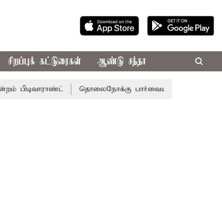
சிறப்புக் கட்டுரைகள்
ஆண்டு சந்தா
ாராண்ட்
தொலைநோக்கு பார்வையுடன் கூடிய வேளாண் பட்ஜெட்