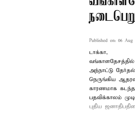
வங்காளதே
நடைபெறும
Published on
:
06 Aug 
டாக்கா,
வங்காளதேசத்தில்
அந்நாட்டு தேர்த
நெருங்கிய ஆதரவ
காரணமாக கடந்த
பதவிக்காலம் மு
புதிய ஜனாதிபதிய