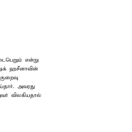
டைபெறும் என்று
ேக் ஹசீனாவின்
குறைவு
தார். அவரது
வர் விலகியதால்