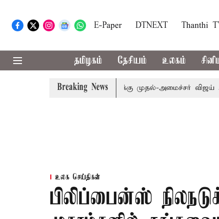
E-Paper
DTNEXT
Thanthi 
தமிழகம்
தேசியம்
உலகம்
சினி
Breaking News
 எம்.பி.க்கள் கூட்டத்துக்கு முதல்-அமைச்சர் விஜய் அழைப்பு
உலக செய்திகள்
பிலிப்பைன்ஸ் நிலநடு