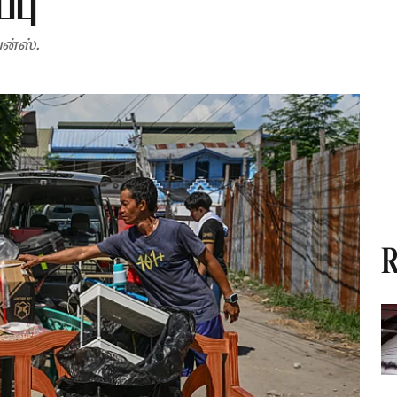
்பு
ன்ஸ்.
R