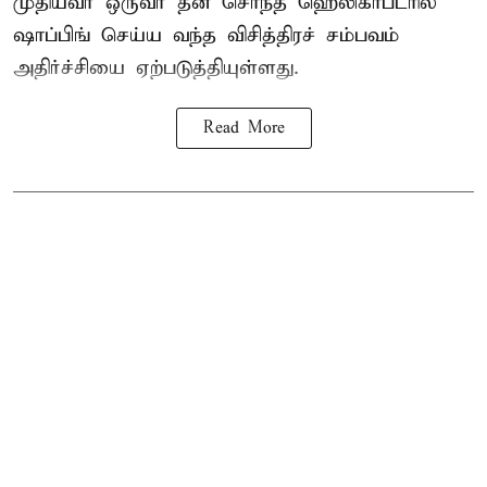
முதியவர்
ஒருவர் தன் சொந்த ஹெலிகாப்டரில்
ஷாப்பிங் செய்ய வந்த விசித்திரச் சம்பவம்
அதிர்ச்சியை ஏற்படுத்தியுள்ளது.
Read More