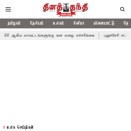
தமிழகம்
தேசியம்
உலகம்
சினிமா
விளையாட்டு
ஜோத
ாவட்டங்களுக்கு கன மழை எச்சரிக்கை
புதுச்சேரி சட்டசபையில் வரும
உலக செய்திகள்