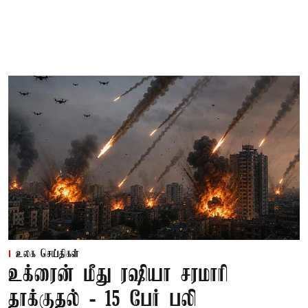
உலக செய்திகள்
உக்ரைன் மீது ரஷியா சரமாரி
தாக்குதல் - 15 பேர் பலி