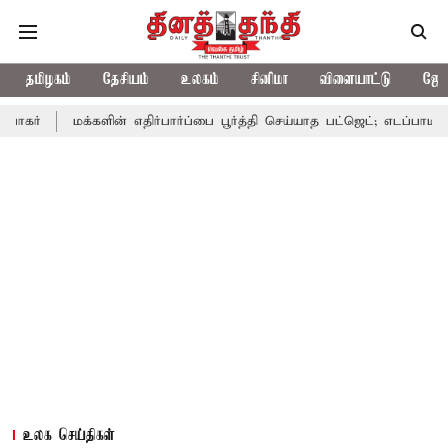
தமிழகம்
தேசியம்
உலகம்
சினிமா
விளையாட்டு
ஜோத
மக்களின் எதிர்பார்ப்பை பூர்த்தி செய்யாத பட்ஜெட்; எடப்பாடி பழனிசாமி
உலக செய்திகள்