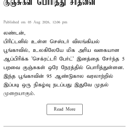
குஞ்சுகள் பொரித்து சாதனை
Published on
:
05 Aug 2026, 12:06 pm
லண்டன்,
பிரிட்டனில் உள்ள செஸ்டர்
விலங்கியல்
பூங்காவில்
, உலகிலேயே மிக அரிய வகையான
ஆப்பிரிக்க 'செக்ரட்டரி பேர்ட்' இனத்தை சேர்ந்த 5
பறவை குஞ்சுகள் ஒரே நேரத்தில் பொரித்துள்ளன.
இந்த பூங்காவின் 95 ஆண்டுகால வரலாற்றில்
இப்படி ஒரு நிகழ்வு நடப்பது இதுவே முதல்
முறையாகும்.
Read More