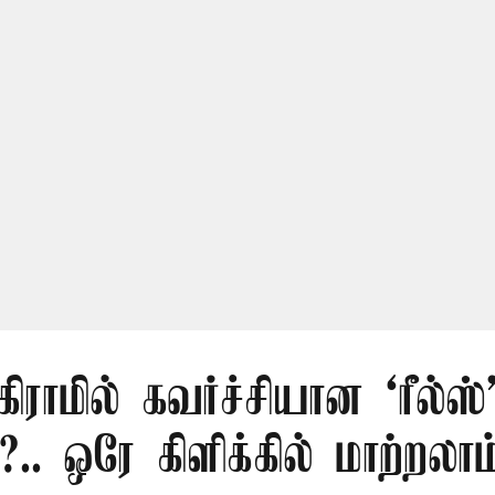
ராமில் கவர்ச்சியான ‘ரீல்ஸ்
.. ஒரே கிளிக்கில் மாற்றலாம