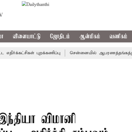
TV
மா
விளையாட்டு
ஜோதிடம்
ஆன்மிகம்
வணிகம்
க்கட்சிகள் புறக்கணிப்பு
சென்னையில் ஆபரணத்தங்கத்தின் வில
இந்தியா விமானி