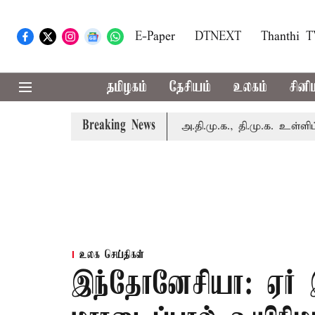
E-Paper
DTNEXT
Thanthi 
தமிழகம்
தேசியம்
உலகம்
சினி
Breaking News
ன்று எம்.பி.க்கள் கூட்டம்: அ.தி.மு.க., தி.மு.க. உள்ளிட்ட எதிர்
உலக செய்திகள்
இந்தோனேசியா: ஏர் 