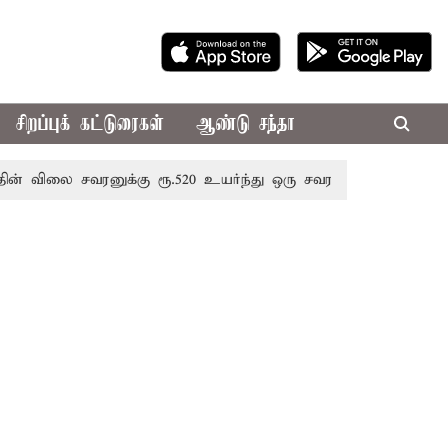
சிறப்புக் கட்டுரைகள்
ஆண்டு சந்தா
ை சவரனுக்கு ரூ.520 உயர்ந்து ஒரு சவரன் ரூ.1,11,720க்கு விற