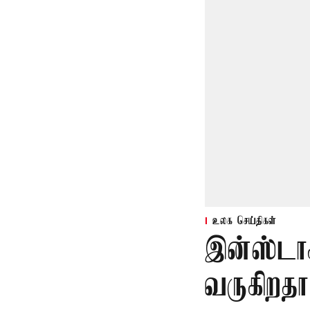
உலக செய்திகள்
இன்ஸ்டாகி
வருகிறதா?