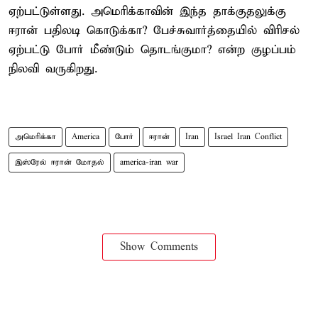
ஏற்பட்டுள்ளது. அமெரிக்காவின் இந்த தாக்குதலுக்கு
ஈரான் பதிலடி கொடுக்கா? பேச்சுவார்த்தையில் விரிசல்
ஏற்பட்டு போர் மீண்டும் தொடங்குமா? என்ற குழப்பம்
நிலவி வருகிறது.
அமெரிக்கா
America
போர்
ஈரான்
Iran
Israel Iran Conflict
இஸ்ரேல் ஈரான் மோதல்
america-iran war
Show Comments