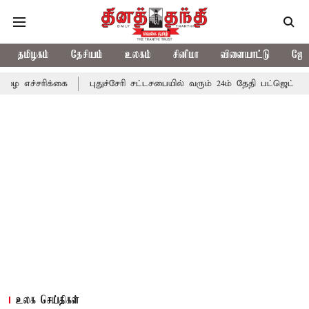
தமிழகம்
தேசியம்
உலகம்
சினிமா
விளையாட்டு
ஜோத
்கை
புதுச்சேரி சட்டசபையில் வரும் 24ம் தேதி பட்ஜெட் தாக்கல் செய்கி
உலக செய்திகள்