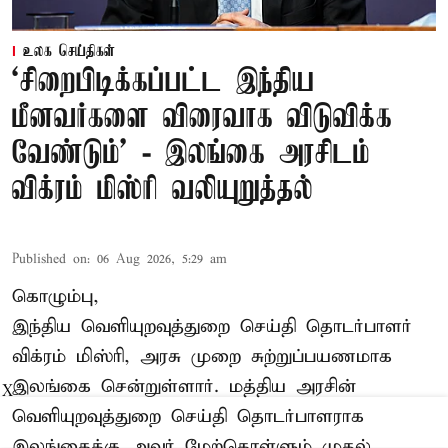
உலக செய்திகள்
‘சிறைபிடிக்கப்பட்ட இந்திய
மீனவர்களை விரைவாக விடுவிக்க
வேண்டும்' - இலங்கை அரசிடம்
விக்ரம் மிஸ்ரி வலியுறுத்தல்
Published on
:
06 Aug 2026, 5:29 am
கொழும்பு,
இந்திய வெளியுறவுத்துறை செய்தி தொடர்பாளர்
விக்ரம் மிஸ்ரி, அரசு முறை சுற்றுப்பயணமாக
இலங்கை சென்றுள்ளார். மத்திய அரசின்
X
வெளியுறவுத்துறை செய்தி தொடர்பாளராக
இலங்கைக்கு அவர் மேற்கொள்ளும் முதல்