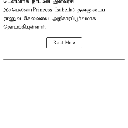
டென்மார்க் நாட்டின் இளவரசி
இசபெல்லா(Princess Isabella) தன்னுடைய
ராணுவ சேவையை அதிகாரப்பூர்வமாக
தொடங்கியுள்ளார்.
Read More