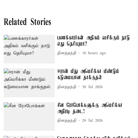
Related Stories
பணக்காரர்கள் அதிகம் வசிக்கும் நாடு
எது தெரியுமா?
தினத்தந்தி
10 hours ago
ஈரான் மீது அமெரிக்கா மீண்டும்
கடுமையான தாக்குதல்
தினத்தந்தி
30 Jul 2026
சீன ரோபோக்களுக்கு அமெரிக்கா
அதிரடி தடை!
தினத்தந்தி
29 Jul 2026