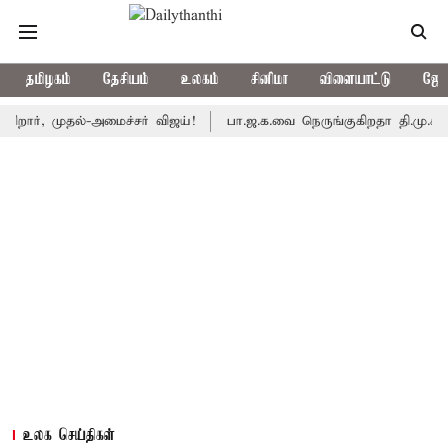
தமிழகம்
தேசியம்
உலகம்
சினிமா
விளையாட்டு
ஜோத
 முதல்-அமைச்சர் விஜய்!
பா.ஜ.க.வை நெருங்குகிறதா தி.மு.க.? அனைத்
உலக செய்திகள்