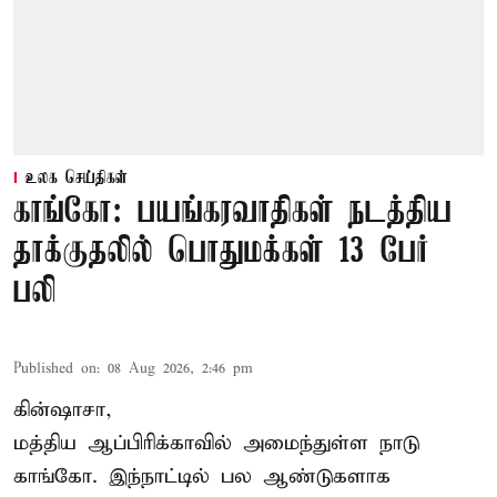
உலக செய்திகள்
காங்கோ: பயங்கரவாதிகள் நடத்திய
தாக்குதலில் பொதுமக்கள் 13 பேர்
பலி
Published on
:
08 Aug 2026, 2:46 pm
கின்ஷாசா,
மத்திய ஆப்பிரிக்காவில் அமைந்துள்ள நாடு
காங்கோ
. இந்நாட்டில் பல ஆண்டுகளாக