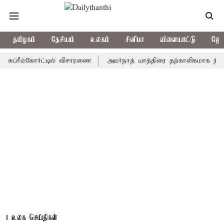
தமிழகம்
தேசியம்
உலகம்
சினிமா
விளையாட்டு
ஜோத
ீம்கோர்ட்டில் விசாரணை
அமர்நாத் யாத்திரை தற்காலிகமாக நிறுத்தம்
உலக செய்திகள்