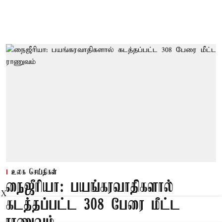
உலக செய்திகள்
நைஜீரியா: பயங்கரவாதிகளால்
X
கடத்தப்பட்ட 308 பேரை மீட்ட