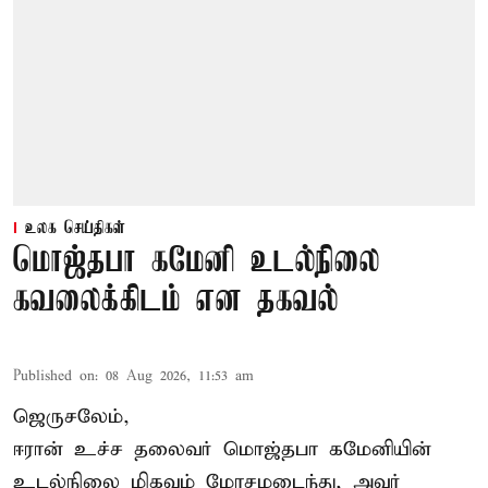
உலக செய்திகள்
மொஜ்தபா கமேனி உடல்நிலை
கவலைக்கிடம் என தகவல்
Published on
:
08 Aug 2026, 11:53 am
ஜெருசலேம்,
ஈரான் உச்ச தலைவர் மொஜ்தபா கமேனியின்
உடல்நிலை மிகவும் மோசமடைந்து, அவர்