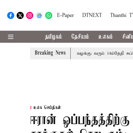
E-Paper
DTNEXT
Thanthi 
தமிழகம்
தேசியம்
உலகம்
சினி
Breaking News
 குடும்பத்தினருக்கு அரசுப்பணி வழக்கு; வரும் 14ம்தேதி சுப்ரீம்
உலக செய்திகள்
ஈரான் ஒப்பந்தத்திற்