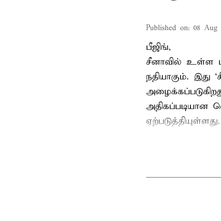
Published on
:
08 Aug 
பீஜிங்,
சீனாவில் உள்ள ம
நதியாகும். இது ‘ச
அழைக்கப்படுகிறத
அதிகப்படியான வ
ஏற்படுத்தியுள்ளத