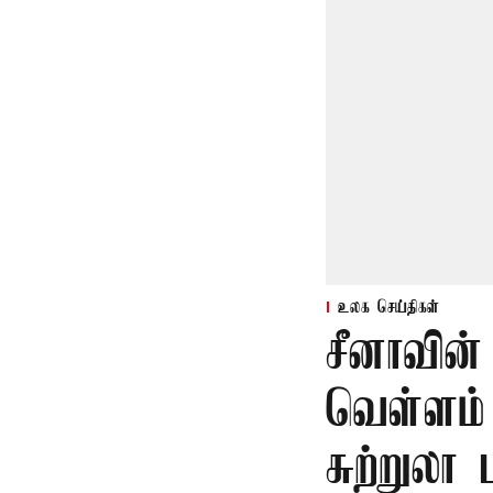
உலக செய்திகள்
சீனாவின் 
வெள்ளம் 
சுற்றுலா