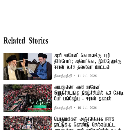
Related Stories
அலி காமேனி கொலைக்கு பழி
தீர்ப்போம்; அமெரிக்கா, இஸ்ரேலுக்கு
ஈரான் உச்ச தலைவர் மிரட்டல்
தினத்தந்தி
11 Jul 2026
அயதுல்லா அலி காமேனி
இறுதிச்சடங்கு நிகழ்ச்சியில் 4.3 கோடி
பேர் பங்கேற்பு - ஈரான் தகவல்
தினத்தந்தி
10 Jul 2026
பொதுமக்கள் அஞ்சலிக்காக ஈராக்
நாட்டுக்கு கொண்டு செல்லப்பட்ட