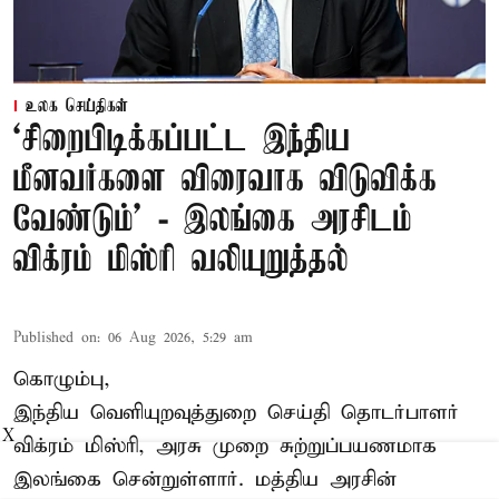
உலக செய்திகள்
‘சிறைபிடிக்கப்பட்ட இந்திய
மீனவர்களை விரைவாக விடுவிக்க
வேண்டும்' - இலங்கை அரசிடம்
விக்ரம் மிஸ்ரி வலியுறுத்தல்
Published on
:
06 Aug 2026, 5:29 am
கொழும்பு,
இந்திய வெளியுறவுத்துறை செய்தி தொடர்பாளர்
X
விக்ரம் மிஸ்ரி, அரசு முறை சுற்றுப்பயணமாக
இலங்கை சென்றுள்ளார். மத்திய அரசின்