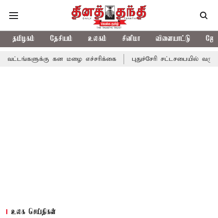
தமிழகம்
தேசியம்
உலகம்
சினிமா
விளையாட்டு
ஜோத
க்கு கன மழை எச்சரிக்கை
புதுச்சேரி சட்டசபையில் வரும் 24ம் தேதி 
உலக செய்திகள்