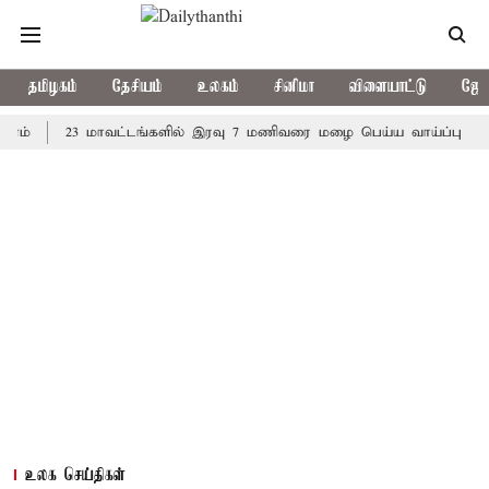
தமிழகம்
தேசியம்
உலகம்
சினிமா
விளையாட்டு
ஜோத
23 மாவட்டங்களில் இரவு 7 மணிவரை மழை பெய்ய வாய்ப்பு
கொரிய
உலக செய்திகள்