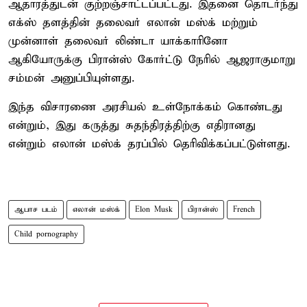
ஆதாரத்துடன் குற்றஞ்சாட்டப்பட்டது. இதனை தொடர்ந்து
எக்ஸ் தளத்தின் தலைவர் எலான் மஸ்க் மற்றும்
முன்னாள் தலைவர் லிண்டா யாக்காரினோ
ஆகியோருக்கு பிரான்ஸ் கோர்ட்டு நேரில் ஆஜராகுமாறு
சம்மன் அனுப்பியுள்ளது.
இந்த விசாரணை அரசியல் உள்நோக்கம் கொண்டது
என்றும், இது கருத்து சுதந்திரத்திற்கு எதிரானது
என்றும் எலான் மஸ்க் தரப்பில் தெரிவிக்கப்பட்டுள்ளது.
ஆபாச படம்
எலான் மஸ்க்
Elon Musk
பிரான்ஸ்
French
Child pornography