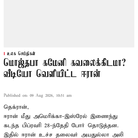
உலக செய்திகள்
மொஜ்தபா கமேனி கவலைக்கிடமா?
வீடியோ வெளியிட்ட ஈரான்
Published on
:
09 Aug 2026, 10:51 am
தெக்ரான்,
ஈரான் மீது அமெரிக்கா-இஸ்ரேல் இணைந்து
கடந்த பிப்ரவரி 28-ந்தேதி போர் தொடுத்தன.
இதில் ஈரான் உச்ச தலைவர் அயதுல்லா அலி