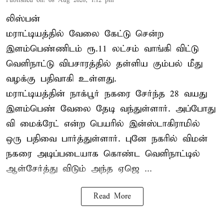
Published on
:
08 Aug 2026, 1:12 pm
லிஸ்பன்
மராட்டியத்தில் வேலை கேட்டு சென்ற
இளம்பெண்ணிடம் ரூ.11 லட்சம் வாங்கி விட்டு
வெளிநாட்டு விபசாரத்தில் தள்ளிய கும்பல் மீது
வழக்கு பதிவாகி உள்ளது.
மராட்டியத்தின் நாக்பூர் நகரை சேர்ந்த 28 வயது
இளம்பெண் வேலை தேடி வந்துள்ளார். அப்போது
வி மைக்ரேட் என்ற பெயரில் இன்ஸ்டாகிராமில்
ஒரு பதிவை பார்த்துள்ளார். புனே நகரில் விமன்
நகரை அடிப்படையாக கொண்ட வெளிநாட்டில்
ஆள்சேர்த்து விடும் அந்த ஏஜெ ...
Read More