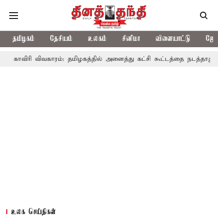
தமிழகம்
தேசியம்
உலகம்
சினிமா
விளையாட்டு
ஜோத
விவகாரம்: தமிழகத்தில் அனைத்து கட்சி கூட்டத்தை நடத்தாது ஏன்? உதயநி
உலக செய்திகள்