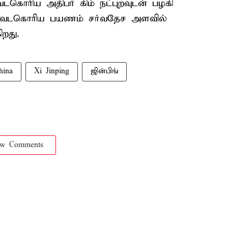
 வடகொரிய அதிபர் கிம் நட்புறவுடன் பழகி
ின் வடகொரிய பயணம் சர்வதேச அளவில்
ிறது.
hina
Xi Jinping
ஜின்பிங்
ow Comments