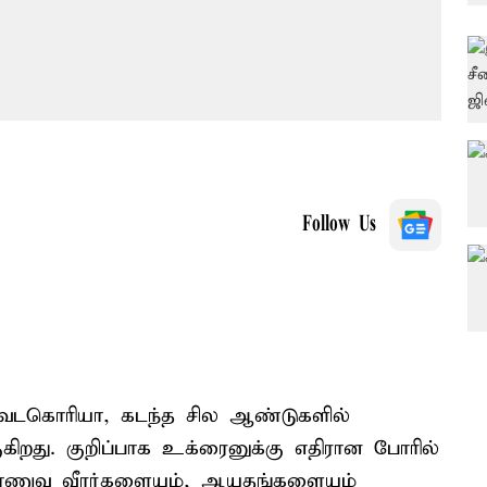
Follow Us
வடகொரியா, கடந்த சில ஆண்டுகளில்
ுகிறது. குறிப்பாக உக்ரைனுக்கு எதிரான போரில்
ராணுவ வீரர்களையும், ஆயுதங்களையும்