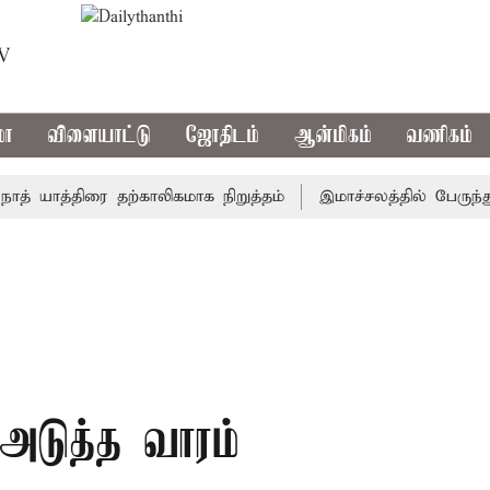
TV
மா
விளையாட்டு
ஜோதிடம்
ஆன்மிகம்
வணிகம்
யாத்திரை தற்காலிகமாக நிறுத்தம்
இமாச்சலத்தில் பேருந்து விப
 அடுத்த வாரம்