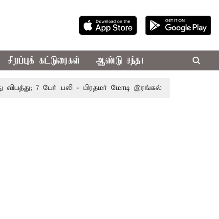
சிறப்புக் கட்டுரைகள்
ஆண்டு சந்தா
த்து; 7 பேர் பலி - பிரதமர் மோடி இரங்கல்
தொகுதி மறுவரைய