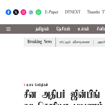
E-Paper
DTNEXT
Thanthi 
தமிழகம்
தேசியம்
உலகம்
சினி
Breaking News
ழக்கு; வரும் 14ம்தேதி சுப்ரீம்கோர்ட்டில் விசாரணை
அமர்நாத் 
உலக செய்திகள்
சீன அதிபர் ஜின்பிங்