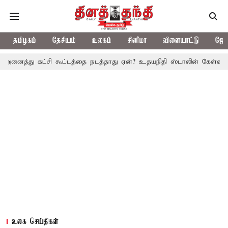
தமிழகம்
தேசியம்
உலகம்
சினிமா
விளையாட்டு
ஜோத
ட்சி கூட்டத்தை நடத்தாது ஏன்? உதயநிதி ஸ்டாலின் கேள்வி
த.வெ.க. 
உலக செய்திகள்