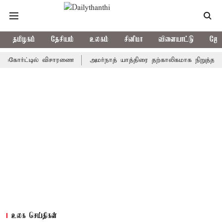
தமிழகம்
தேசியம்
உலகம்
சினிமா
விளையாட்டு
ஜோத
ர்ட்டில் விசாரணை
அமர்நாத் யாத்திரை தற்காலிகமாக நிறுத்தம்
இம
உலக செய்திகள்