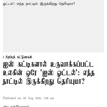
சிறப்புக் கட்டுரைகள்
ஐஸ் கட்டிகளால் உருவாக்கப்பட்ட
உலகின் ஒரே 'ஐஸ் ஓட்டல்': எந்த
நாட்டில் இருக்கிறது தெரியுமா?
Published on
:
08 Aug 2026, 1:06 am