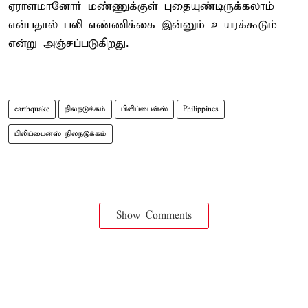
ஏராளமானோர் மண்ணுக்குள் புதையுண்டிருக்கலாம்
என்பதால் பலி எண்ணிக்கை இன்னும் உயரக்கூடும்
என்று அஞ்சப்படுகிறது.
earthquake
நிலநடுக்கம்
பிலிப்பைன்ஸ்
Philippines
பிலிப்பைன்ஸ் நிலநடுக்கம்
Show Comments