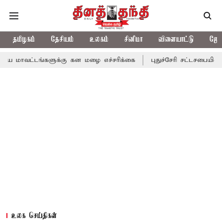
தமிழகம்
தேசியம்
உலகம்
சினிமா
விளையாட்டு
ஜோத
்களுக்கு கன மழை எச்சரிக்கை
புதுச்சேரி சட்டசபையில் வரும் 24ம் 
உலக செய்திகள்