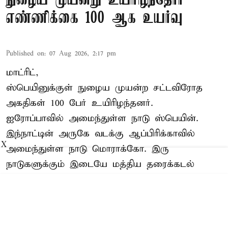
நுழைய முயன்று உயிரிழந்தோர்
எண்ணிக்கை 100 ஆக உயர்வு
Published on
:
07 Aug 2026, 2:17 pm
மாட்ரிட்,
ஸ்பெயினுக்குள் நுழைய முயன்ற சட்டவிரோத
அகதிகள் 100 பேர் உயிரிழந்தனர்.
ஐரோப்பாவில் அமைந்துள்ள நாடு
ஸ்பெயின்
.
இந்நாட்டின் அருகே வடக்கு ஆப்பிரிக்காவில்
X
அமைந்துள்ள நாடு மொராக்கோ. இரு
நாடுகளுக்கும் இடையே மத்திய தரைக்கடல்
உள்ளது. அதேவேளை, ஸ்பெயின் நாட்டுக்கு
சொந்தமான தன்னாட்சி பெற்ற பகுதி சீயடா. இந்த
நகரம் மொராக்கோவுடன் எல்லையை பகிர்கிற ...