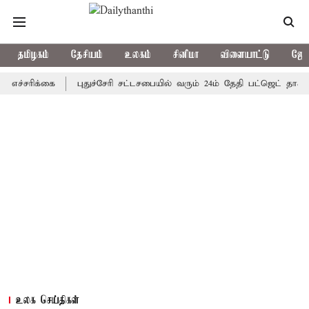
தமிழகம்
தேசியம்
உலகம்
சினிமா
விளையாட்டு
ஜோத
்சரிக்கை
புதுச்சேரி சட்டசபையில் வரும் 24ம் தேதி பட்ஜெட் தாக்கல் 
உலக செய்திகள்