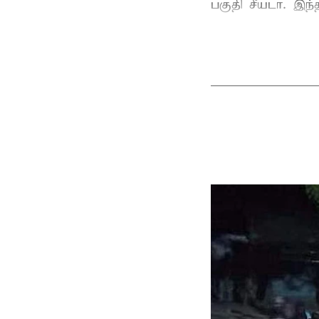
பகுதி சீயடா. இந