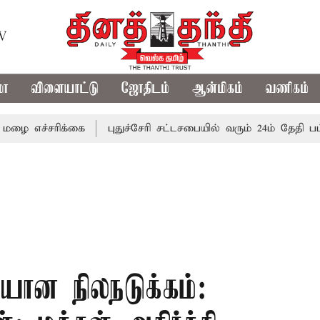
TV
மா
விளையாட்டு
ஜோதிடம்
ஆன்மிகம்
வணிகம்
ரிக்கை
புதுச்சேரி சட்டசபையில் வரும் 24ம் தேதி பட்ஜெட் தா
யான நிலநடுக்கம்: