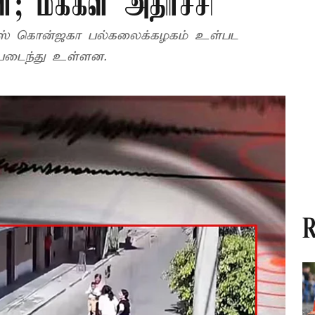
்; மக்கள் அதிர்ச்சி
லூயிஸ் கொன்ஜகா பல்கலைக்கழகம் உள்பட
்படைந்து உள்ளன.
R