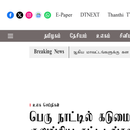
E-Paper
DTNEXT
Thanthi 
தமிழகம்
தேசியம்
உலகம்
சினி
Breaking News
கோவை, தேனி,நீலகிரி ஆகிய மாவட்டங்களுக்கு கன மழை எச்ச
உலக செய்திகள்
பெரு நாட்டில் கடுமை