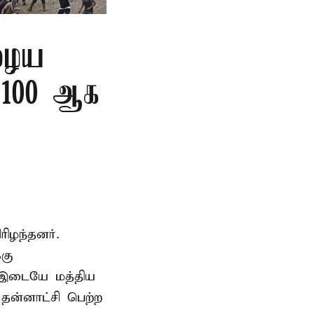
ுழைய
ை 100 ஆக
ிழந்தனர்.
்கு
் இடையே மத்திய
ன்னாட்சி பெற்ற