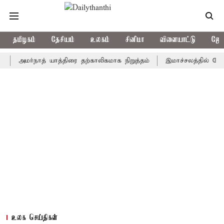
தமிழகம்
தேசியம்
உலகம்
சினிமா
விளையாட்டு
ஜோத
மர்நாத் யாத்திரை தற்காலிகமாக நிறுத்தம்
இமாச்சலத்தில் பேருந்து வி
உலக செய்திகள்