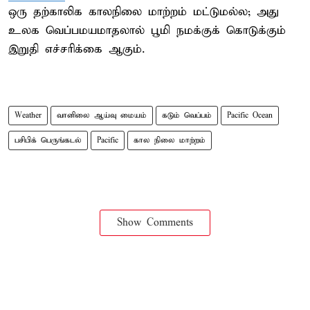
ஒரு தற்காலிக காலநிலை மாற்றம் மட்டுமல்ல; அது
உலக வெப்பமயமாதலால் பூமி நமக்குக் கொடுக்கும்
இறுதி எச்சரிக்கை ஆகும்.
Weather
வானிலை ஆய்வு மையம்
கடும் வெப்பம்
Pacific Ocean
பசிபிக் பெருங்கடல்
Pacific
கால நிலை மாற்றம்
Show Comments