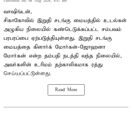
Published on
:
08 Aug 2026, 4:51 am
வாஷிங்டன்,
சிகாகோவில் இறுதி சடங்கு மையத்தில் உடல்கள்
அழுகிய நிலையில் கண்டெடுக்கப்பட்ட சம்பவம்
பரபரப்பை ஏற்படுத்தியுள்ளது. இறுதி சடங்கு
மையத்தை கிளார்க் மோர்கன்-ஜோஹனா
மோர்கன் என்ற தம்பதி நடத்தி வந்த நிலையில்,
அவர்களின் உரிமம் தற்காலிகமாக ரத்து
செய்யப்பட்டுள்ளது.
Read More