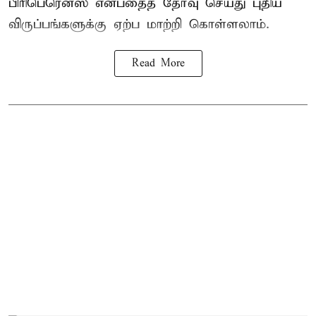
பிரிபெரென்ஸ் என்பதைத் தேர்வு செய்து புதிய
விருப்பங்களுக்கு ஏற்ப மாற்றி கொள்ளலாம்.
Read More