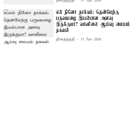
தினத்தந்தி
15 Jun 2026
எல் நினோ தாக்கம்: தென்மேற்கு
பருவமழை இயல்பான அளவு
இருக்குமா? வானிலை ஆய்வு மையம்
தகவல்
தினத்தந்தி
13 Jun 2026