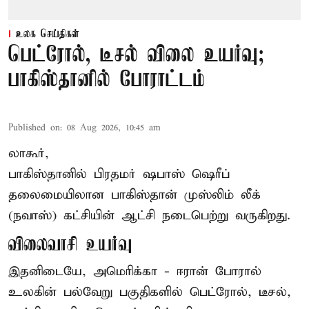
உலக செய்திகள்
பெட்ரோல், டீசல் விலை உயர்வு;
பாகிஸ்தானில் போராட்டம்
Published on
:
08 Aug 2026, 10:45 am
லாகூர்,
பாகிஸ்தானில் பிரதமர் ஷபாஸ் ஷெரீப்
தலைமையிலான
பாகிஸ்தான்
முஸ்லிம் லீக்
(நவாஸ்) கட்சியின் ஆட்சி நடைபெற்று வருகிறது.
விலைவாசி உயர்வு
இதனிடையே, அமெரிக்கா - ஈரான் போரால்
உலகின் பல்வேறு பகுதிகளில் பெட்ரோல், டீசல்,