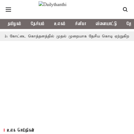
தமிழகம்
தேசியம்
உலகம்
சினிமா
விளையாட்டு
ஜோத
 கோட்டை கொத்தளத்தில் முதல் முறையாக தேசிய கொடி ஏற்றுகிறார், முதல்
உலக செய்திகள்