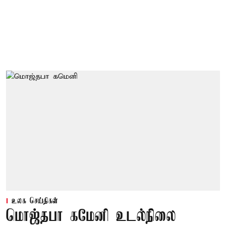
உலக செய்திகள்
மொஜ்தபா கமேனி உடல்நிலை