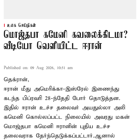
உலக செய்திகள்
மொஜ்தபா கமேனி கவலைக்கிடமா?
வீடியோ வெளியிட்ட ஈரான்
Published on
:
09 Aug 2026, 10:51 am
தெக்ரான்,
ஈரான் மீது அமெரிக்கா-இஸ்ரேல் இணைந்து
கடந்த பிப்ரவரி 28-ந்தேதி போர் தொடுத்தன.
இதில் ஈரான் உச்ச தலைவர் அயதுல்லா அலி
கமெனி கொல்லப்பட்ட நிலையில் அவரது மகன்
மொஜ்தபா கமெனி ஈரானின் புதிய உச்ச
தலைவராக தேர்ந்தெடுக்கப்பட்டார்.ஆனால்