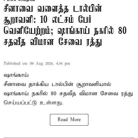
சீனாவை வளைத்த டால்பின்
சூறாவளி: 10 லட்சம் பேர்
வெளியேற்றம்; ஷாங்காய் நகரில் 80
சதவீத விமான சேவை ரத்து
Published on
:
09 Aug 2026, 4:36 pm
ஷாங்காய்
சீனாவை தாக்கிய டால்பின் சூறாவளியால்
ஷாங்காய்
நகரில் 80 சதவீத விமான சேவை ரத்து
செய்யப்பட்டு உள்ளது.
Read More