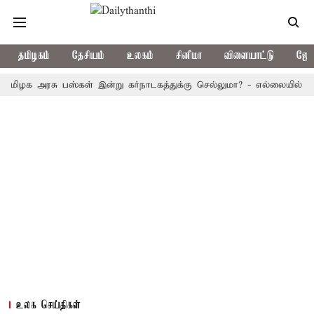
தமிழகம்
தேசியம்
உலகம்
சினிமா
விளையாட்டு
ஜோத
அரசு பஸ்கள் இன்று கர்நாடகத்துக்கு செல்லுமா? - எல்லையில் பதற்றம்; 
உலக செய்திகள்