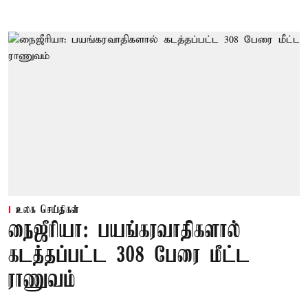
உலக செய்திகள்
நைஜீரியா: பயங்கரவாதிகளால்
கடத்தப்பட்ட 308 பேரை மீட்ட
ராணுவம்