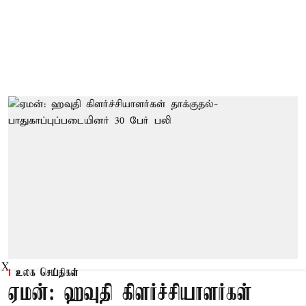
X
உலக செய்திகள்
ஏமன்: ஹவுதி கிளர்ச்சியாளர்கள்