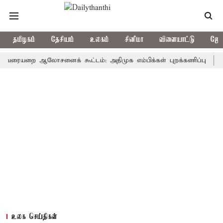
தமிழகம்
தேசியம்
உலகம்
சினிமா
விளையாட்டு
ஜோத
ை ஆலோசனைக் கூட்டம்: அதிமுக எம்பிக்கள் புறக்கணிப்பு
ரூ.100
உலக செய்திகள்