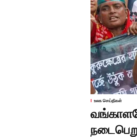
உலக செய்திகள்
வங்காளதே
நடைபெறும