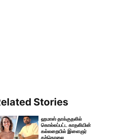
elated Stories
ஹமாஸ் தாக்குதலில்
கொல்லப்பட்ட காதலியின்
கல்லறையில் இளைஞர்
தற்கொலை