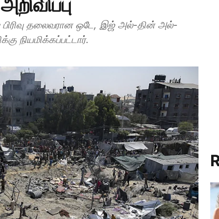
றிவிப்பு
பிரிவு தலைவரான ஒடே, இஜ் அல்-தின் அல்-
ு நியமிக்கப்பட்டார்.
R