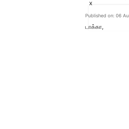
X
Published on
:
06 Au
டாக்கா,
வங்காளதேசத்தில்
அந்நாட்டு தேர்தல
நெருங்கிய ஆதரவ
கடந்த ஜூலை 24-ந
முடிவடைய இன்னும
தேர்வு செய்வதற்க