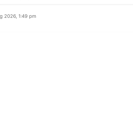
g 2026, 1:49 pm
 ஜனாதிபதி தேர்தல் வருகிற ஆகஸ்டு 20-ந் தேதி நடைப
் ஆணையம் அறிவித்துள்ளது. முன்னாள் பிரதமர் ஷேக் 
ாளரான ஜனாதிபதி முகமது ஷஹாபுதீன், உடல்நலக்கு
் தேதி தனது பதவியை ராஜினாமா செய்தார். அவரது ப
் 2 ஆண்டுகள் இருந்த நிலையில் அவர் விலகியதால் 
ான ...
Read More