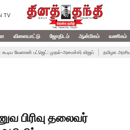
i TV
மா
விளையாட்டு
ஜோதிடம்
ஆன்மிகம்
வணிகம்
ேளாண் பட்ஜெட்: முதல்-அமைச்சர் விஜய்
தமிழக அரசியலில் பரபர
ுவ பிரிவு தலைவர்