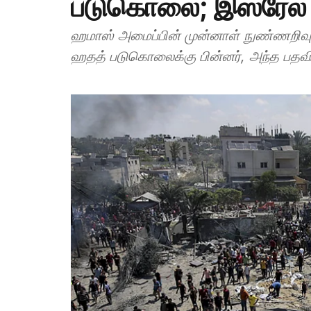
படுகொலை; இஸ்ரேல் அ
ஹமாஸ் அமைப்பின் முன்னாள் நுண்ணறிவு 
ஹதத் படுகொலைக்கு பின்னர், அந்த பதவிக்க