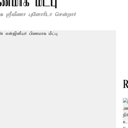
ணமாக மீட்பு
க ஸ்ரீவீணா புளோரிடா சென்றார்
R