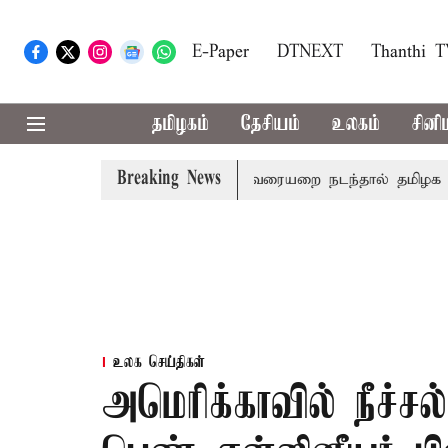
E-Paper
DTNEXT
Thanthi 
தமிழகம்
தேசியம்
உலகம்
சினி
Breaking News
 மோடி இரங்கல்
தொகுதி மறுவரையறை நடந்தால் தமிழக மக்க
உலக செய்திகள்
அமெரிக்காவில் நீச்சல