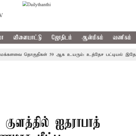
TV
மா
விளையாட்டு
ஜோதிடம்
ஆன்மிகம்
வணிகம்
ளவை தொகுதிகள் 59 ஆக உயரும்: உத்தேச பட்டியல் இதோ!
் குளத்தில் ஐதராபாத்