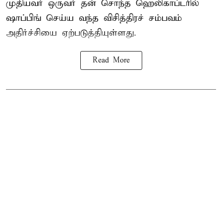
முதியவர்
ஒருவர் தன் சொந்த ஹெலிகாப்டரில்
ஷாப்பிங் செய்ய வந்த விசித்திரச் சம்பவம்
அதிர்ச்சியை ஏற்படுத்தியுள்ளது.
Read More