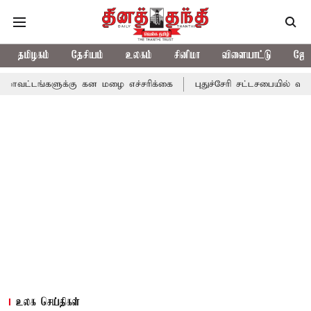
தமிழகம்
தேசியம்
உலகம்
சினிமா
விளையாட்டு
ஜோத
ுக்கு கன மழை எச்சரிக்கை
புதுச்சேரி சட்டசபையில் வரும் 24ம் தேத
உலக செய்திகள்