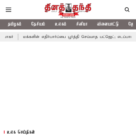
தமிழகம்
தேசியம்
உலகம்
சினிமா
விளையாட்டு
ஜோத
மக்களின் எதிர்பார்ப்பை பூர்த்தி செய்யாத பட்ஜெட்; எடப்பாடி பழனிசாமி
உலக செய்திகள்