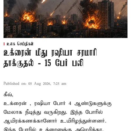
உலக செய்திகள்
உக்ரைன் மீது ரஷியா சரமாரி
தாக்குதல் - 15 பேர் பலி
Published on
:
05 Aug 2026, 7:25 am
கீவ்,
உக்ரைன்
, ரஷியா போர் 4 ஆண்டுகளுக்கு
மேலாக நீடித்து வருகிறது. இந்த போரில்
ஆயிரக்கணக்கானோர் உயிரிழந்துள்ளனர்.
இந்த போரில் உக்ரைனுக்கு அமெரிக்கா,