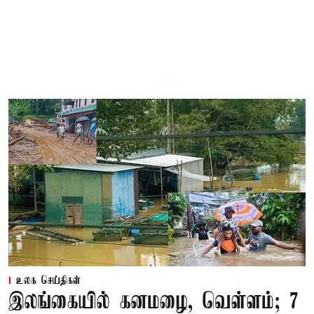
உலக செய்திகள்
இலங்கையில் கனமழை, வெள்ளம்; 7