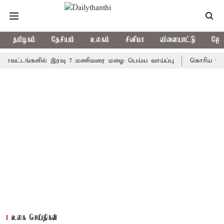
தமிழகம்
தேசியம்
உலகம்
சினிமா
விளையாட்டு
ஜோத
டங்களில் இரவு 7 மணிவரை மழை பெய்ய வாய்ப்பு
கொரிய பேட்மிண்டன
உலக செய்திகள்