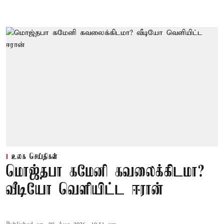
உலக செய்திகள்
மொஜ்தபா கமேனி கவலைக்கிடமா?
வீடியோ வெளியிட்ட ஈரான்