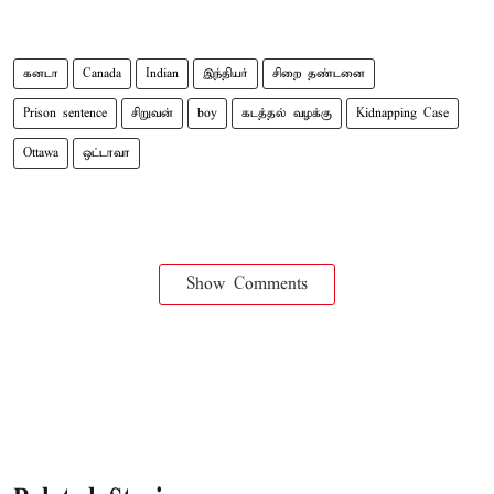
கனடா
Canada
Indian
இந்தியர்
சிறை தண்டனை
Prison sentence
சிறுவன்
boy
கடத்தல் வழக்கு
Kidnapping Case
Ottawa
ஒட்டாவா
Show Comments