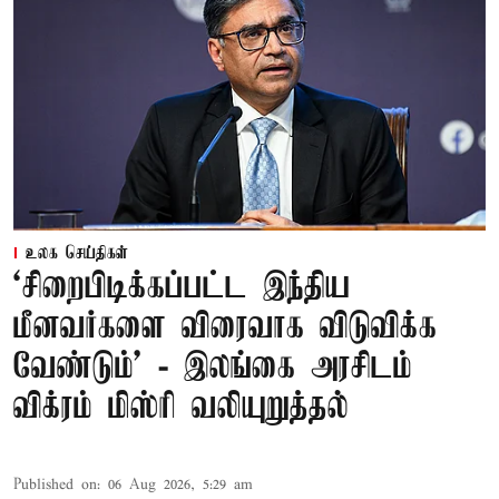
உலக செய்திகள்
‘சிறைபிடிக்கப்பட்ட இந்திய
மீனவர்களை விரைவாக விடுவிக்க
வேண்டும்' - இலங்கை அரசிடம்
விக்ரம் மிஸ்ரி வலியுறுத்தல்
Published on
:
06 Aug 2026, 5:29 am