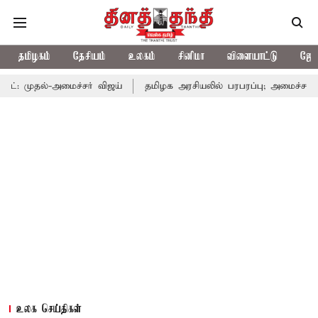
தமிழகம்
தேசியம்
உலகம்
சினிமா
விளையாட்டு
ஜோத
மைச்சர் விஜய்
தமிழக அரசியலில் பரபரப்பு; அமைச்சர் ஆனந்த் உடன் 
உலக செய்திகள்