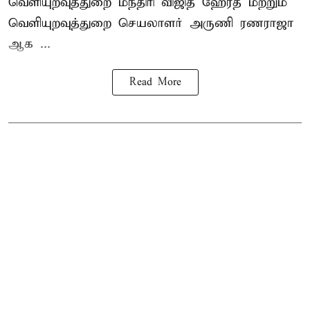
வெளியுறவுத்துறை மந்திரி விஜித ஹேரத் மற்றும்
வெளியுறவுத்துறை செயலாளர் அருணி ரணராஜா
ஆக ...
Read More