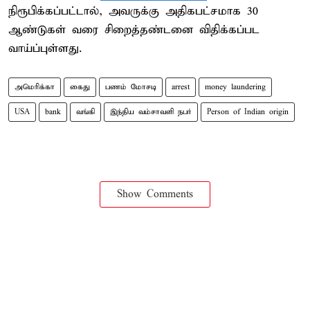
நிரூபிக்கப்பட்டால், அவருக்கு அதிகபட்சமாக 30
ஆண்டுகள் வரை சிறைத்தண்டனை விதிக்கப்பட
வாய்ப்புள்ளது.
அமெரிக்கா
கைது
பணம் மோசடி
arrest
money laundering
USA
bank
வங்கி
இந்திய வம்சாவளி நபர்
Person of Indian origin
Show Comments