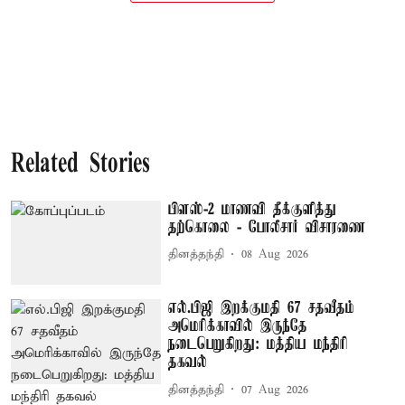
Related Stories
பிளஸ்-2 மாணவி தீக்குளித்து
தற்கொலை - போலீசார் விசாரணை
தினத்தந்தி
08 Aug 2026
எல்.பிஜி இறக்குமதி 67 சதவீதம்
அமெரிக்காவில் இருந்தே
நடைபெறுகிறது: மத்திய மந்திரி
தகவல்
தினத்தந்தி
07 Aug 2026