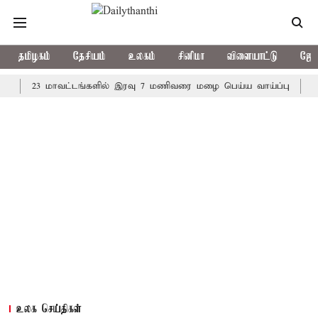
தமிழகம்
தேசியம்
உலகம்
சினிமா
விளையாட்டு
ஜோத
23 மாவட்டங்களில் இரவு 7 மணிவரை மழை பெய்ய வாய்ப்பு
கொரிய ப
உலக செய்திகள்