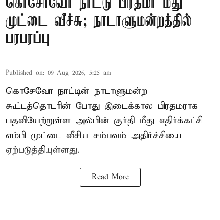
கொசோவோ நாட்டு பிரதமர் மீது
முட்டை வீச்சு; நாடாளுமன்றத்தில்
பரபரப்பு
Published on
:
09 Aug 2026, 5:25 am
கொசேவோ நாட்டின் நாடாளுமன்ற
கூட்டத்தொடரின் போது இடைக்கால பிரதமராக
பதவியேற்றுள்ள அல்பின் குர்தி மீது எதிர்க்கட்சி
எம்பி முட்டை வீசிய சம்பவம் அதிர்ச்சியை
ஏற்படுத்தியுள்ளது.
Read More