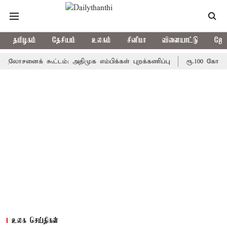
தமிழகம்
தேசியம்
உலகம்
சினிமா
விளையாட்டு
ஜோத
க் கூட்டம்: அதிமுக எம்பிக்கள் புறக்கணிப்பு
ரூ.100 கோடி மதி
உலக செய்திகள்