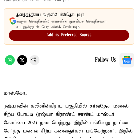
Published on
:
12 Jun 2026, 1:44 pm
தினத்தந்தியை கூகுளில் பின்தொடரவும்
கூகுள் செய்திகளில் எங்களின் முக்கியச் செய்திகளை
உடனுக்குடன் பெற கிளிக் செய்யவும்.
Add as Preferred Source
Follow Us
மாஸ்கோ,
ரஷ்யாவின் கலினின்கிராட் பகுதியில் சர்வதேச மணல்
சிற்ப போட்டி (ரஷ்யா கிராண்ட் சாண்ட் மாஸ்டர்
கோப்பை 202) நடைபெற்றது. இதில் பல்வேறு நாட்டை
சேர்ந்த மணல் சிற்ப கலைஞர்கள் பங்கேற்றனர். இதில்