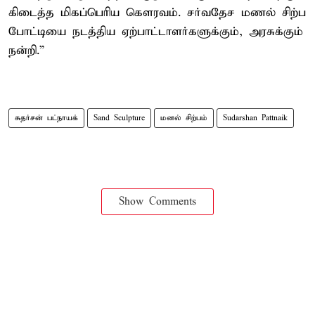
கிடைத்த மிகப்பெரிய கௌரவம். சர்வதேச மணல் சிற்ப
போட்டியை நடத்திய ஏற்பாட்டாளர்களுக்கும், அரசுக்கும்
நன்றி.”
சுதர்சன் பட்நாயக்
Sand Sculpture
மனல் சிற்பம்
Sudarshan Pattnaik
Show Comments