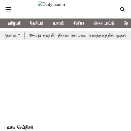
தமிழகம்
தேசியம்
உலகம்
சினிமா
விளையாட்டு
ஜோத
ன..?
80-வது சுதந்திர தினம்: கோட்டை கொத்தளத்தில் முதல் முறையாக
உலக செய்திகள்