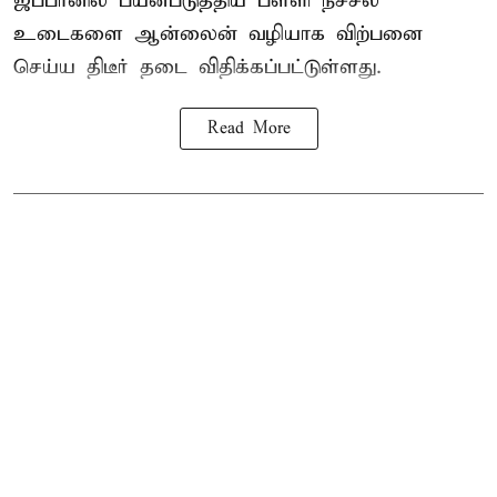
ஜப்பானில் பயன்படுத்திய பள்ளி நீச்சல்
உடைகளை ஆன்லைன் வழியாக விற்பனை
செய்ய திடீர் தடை விதிக்கப்பட்டுள்ளது.
Read More