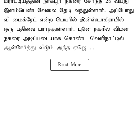
மராட்டியத்தின் நாக்பூர் நகரை சேர்ந்த 28 வயது
இளம்பெண் வேலை தேடி வந்துள்ளார். அப்போது
வி மைக்ரேட் என்ற பெயரில் இன்ஸ்டாகிராமில்
ஒரு பதிவை பார்த்துள்ளார். புனே நகரில் விமன்
நகரை அடிப்படையாக கொண்ட வெளிநாட்டில்
ஆள்சேர்த்து விடும் அந்த ஏஜெ ...
Read More