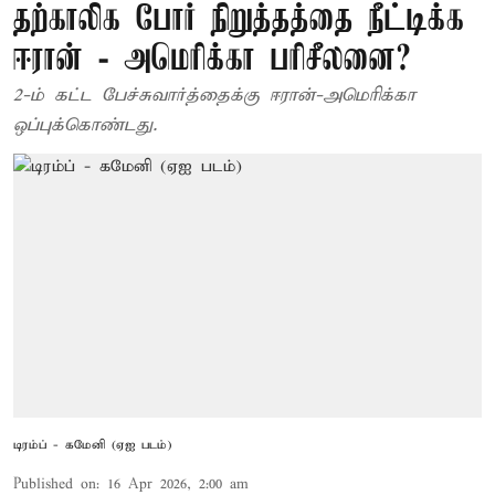
தற்காலிக போர் நிறுத்தத்தை நீட்டிக்க
ஈரான் - அமெரிக்கா பரிசீலனை?
2-ம் கட்ட பேச்சுவார்த்தைக்கு ஈரான்-அமெரிக்கா
ஒப்புக்கொண்டது.
டிரம்ப் - கமேனி (ஏஐ படம்)
Published on
:
16 Apr 2026, 2:00 am